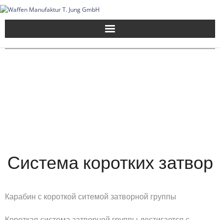
Skip
to
content
Система коротких затвор
Карабин с короткой ситемой затворной группы
Короткая система затворной группы достигается с