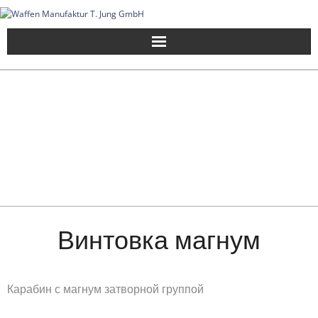
Skip
to
content
Винтовка магнум
Карабин с магнум затворной группой