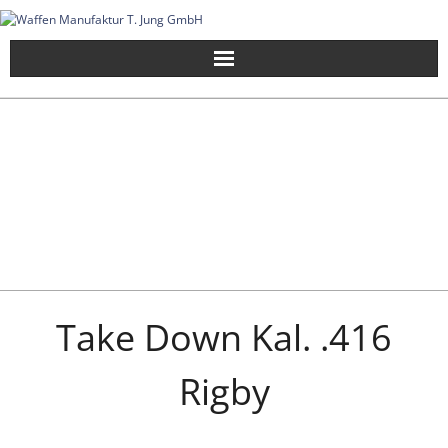
Skip
to
content
Take Down Kal. .416
Rigby