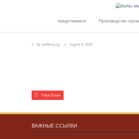
Skip
to
content
представимся
Производство оруж
By
waffenjung
August 5, 2020
Take Down
ВАЖНЫЕ ССЫЛКИ