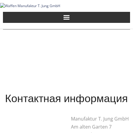
Skip
to
content
Контактная информация
Manufaktur T. Jung GmbH
Am alten Garten 7