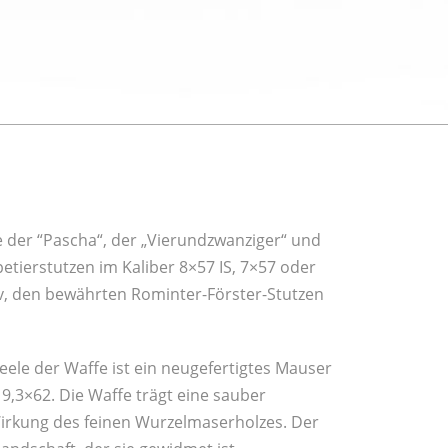
e der “Pascha“, der „Vierundzwanziger“ und
tierstutzen im Kaliber 8×57 IS, 7×57 oder
iv, den bewährten Rominter-Förster-Stutzen
eele der Waffe ist ein neugefertigtes Mauser
 9,3×62. Die Waffe trägt eine sauber
Wirkung des feinen Wurzelmaserholzes. Der