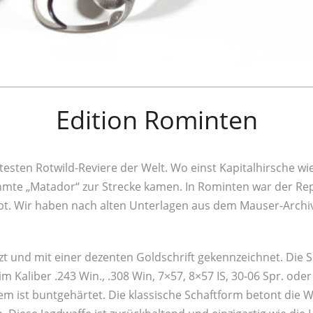
Edition Rominten
sten Rotwild-Reviere der Welt. Wo einst Kapitalhirsche wi
hmte „Matador“ zur Strecke kamen. In Rominten war der Repe
iebt. Wir haben nach alten Unterlagen aus dem Mauser-Arch
zt und mit einer dezenten Goldschrift gekennzeichnet. Die S
Kaliber .243 Win., .308 Win, 7×57, 8×57 IS, 30-06 Spr. oder
m ist buntgehärtet. Die klassische Schaftform betont die 