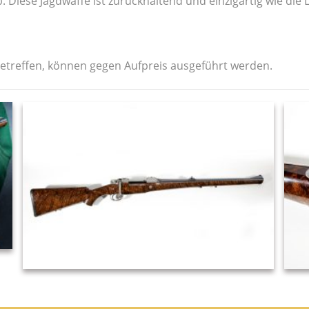
. Diese Jagdwaffe ist zurückhaltend und einzigartig wie die 
etreffen, können gegen Aufpreis ausgeführt werden.