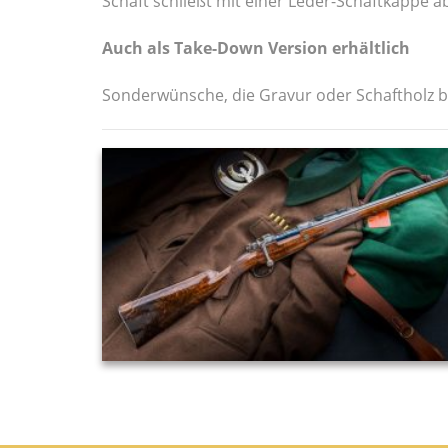
Schaft schließt mit einer Leder-Schaftkappe ab
Auch als Take-Down Version erhältlich
Sonderwünsche, die Gravur oder Schaftholz b