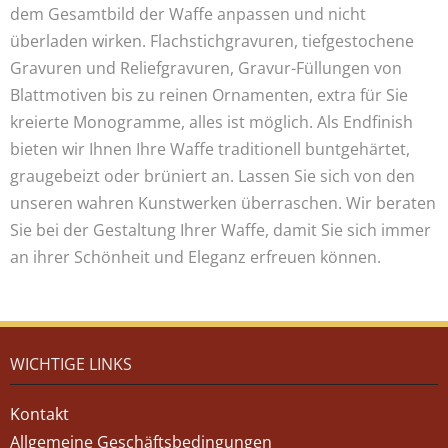
dem Gesamtbild der Waffe anpassen und nicht
überladen wirken. Flachstichgravuren, tiefgestochene
Gravuren und Reliefgravuren, Gravur-Füllungen von
Blattmotiven bis zu reinen Ornamenten, extra für Sie
kreierte Monogramme, alles ist möglich. Als Endfinish
bieten wir Ihnen Ihre Waffe traditionell buntgehärtet,
graugebeizt oder brüniert an. Lassen Sie sich von den
unseren wahren Kunstwerken überraschen. Wir beraten
Sie bei der Gestaltung Ihrer Waffe, damit Sie sich immer
an ihrer Schönheit und Eleganz erfreuen können.
WICHTIGE LINKS
Kontakt
Allgemeine Geschäftsbedingungen