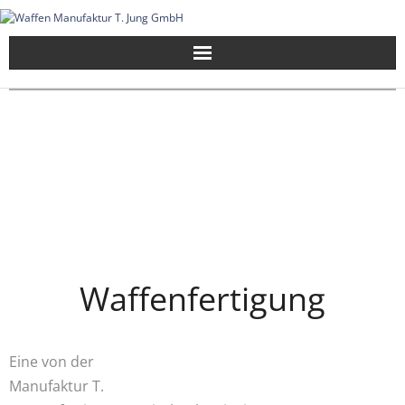
Skip
to
content
Waffenfertigung
Eine von der
Manufaktur T.