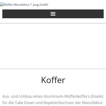
Skip
to
content
Koffer
Aus- und Umbau eines Aluminium-Waffenkoffers (Eisele)
für die Take Down und Repetierbüchsen der Manufaktur